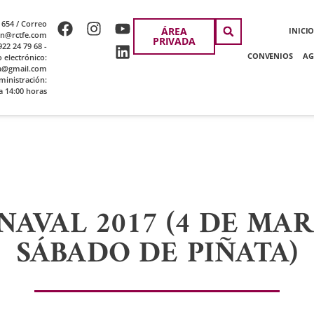
 654 / Correo
ÁREA
INICI
ion@rctfe.com
PRIVADA
22 24 79 68 -
CONVENIOS
AG
o electrónico:
a@gmail.com
ministración:
a 14:00 horas
NAVAL 2017 (4 DE MAR
SÁBADO DE PIÑATA)