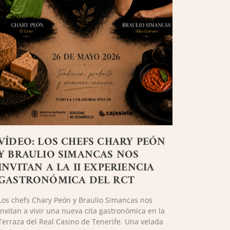
VÍDEO: LOS CHEFS CHARY PEÓN
Y BRAULIO SIMANCAS NOS
INVITAN A LA II EXPERIENCIA
GASTRONÓMICA DEL RCT
Los chefs Chary Peón y Braulio Simancas nos
invitan a vivir una nueva cita gastronómica en la
Terraza del Real Casino de Tenerife. Una velada