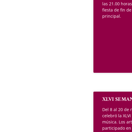
las 21.00 horas
fiesta de fin d
principal.
XLVI SEMA
Del 8 al 20 de
celebró la XLV
música. Los ar
participado en