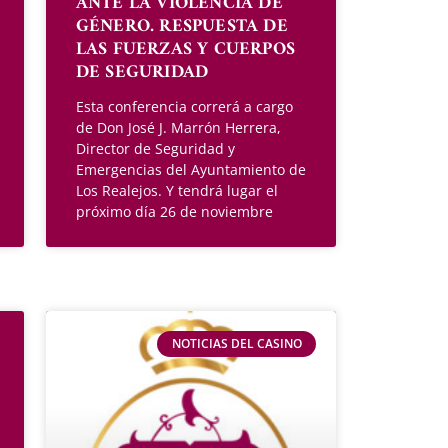
ANTE LA VIOLENCIA DE
GÉNERO. RESPUESTA DE
LAS FUERZAS Y CUERPOS
DE SEGURIDAD
Esta conferencia correrá a cargo
de Don José J. Marrón Herrera,
Director de Seguridad y
Emergencias del Ayuntamiento de
Los Realejos. Y tendrá lugar el
próximo día 26 de noviembre
NOTICIAS DEL CASINO