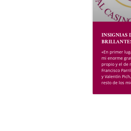
INSIGNIAS 
BRILLANTE
«En primer lug
mi enorme gra
propio y el de
Francisco Parri
y Valentín Pich
resto de los m