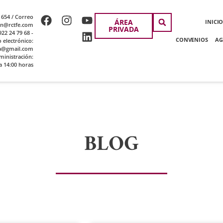
 654 / Correo
ÁREA
INICI
ion@rctfe.com
PRIVADA
22 24 79 68 -
CONVENIOS
AG
o electrónico:
a@gmail.com
ministración:
a 14:00 horas
BLOG