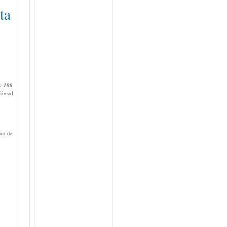
ta
: 100
Cónsul
ino de