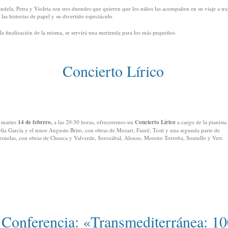
ndela, Petra y Violeta son tres duendes que quieren que los niños las acompañen en su viaje a tr
 las historias de papel y su divertido espectáculo
la finalización de la misma, se servirá una merienda para los más pequeños
Concierto Lírico
 martes
14 de febrero,
a las 20:30 horas, ofreceremos un
Concierto Lírico
a cargo de la pianist
lia García y el tenor Augusto Brito, con obras de Mozart, Fauré, Tosti y una segunda parte de
rzuelas, con obras de Chueca y Valverde, Sorozábal, Alonso, Moreno Torroba, Soutullo y Vert.
Conferencia: «Transmediterránea: 1