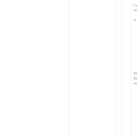
Ca
de
A 
El
De
za