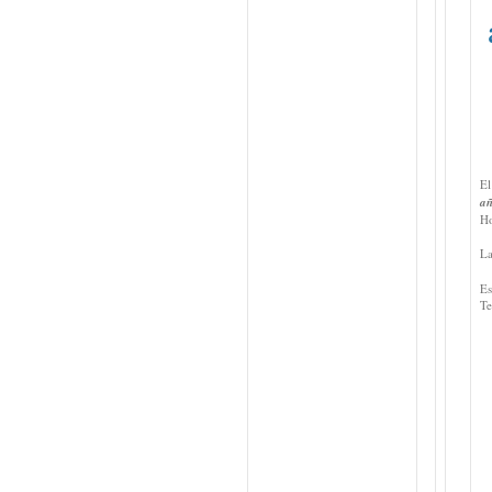
El
añ
Ho
La
Es
Te