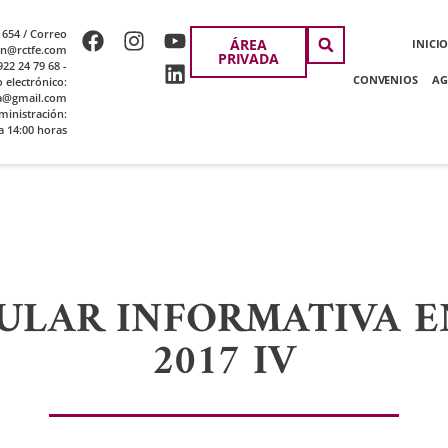
 654 / Correo
ÁREA
INICI
ion@rctfe.com
PRIVADA
22 24 79 68 -
CONVENIOS
AG
o electrónico:
a@gmail.com
ministración:
a 14:00 horas
ULAR INFORMATIVA 
2017 IV