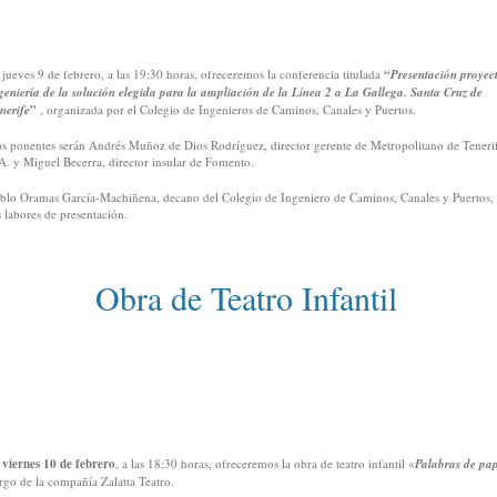
 jueves 9 de febrero, a las 19:30 horas, ofreceremos la conferencia titulada
“
Presentación proyec
geniería de la solución elegida para la ampliación de la Línea 2 a La Gallega. Santa Cruz de
nerife
”
, organizada por el Colegio de Ingenieros de Caminos, Canales y Puertos.
s ponentes serán Andrés Muñoz de Dios Rodríguez, director gerente de Metropolitano de Teneri
A. y Miguel Becerra, director insular de Fomento.
blo Oramas García-Machiñena, decano del Colegio de Ingeniero de Caminos, Canales y Puertos,
s labores de presentación.
Obra de Teatro Infantil
l
viernes 10 de febrero
, a las 18:30 horas, ofreceremos la obra de teatro infantil «
Palabras de pa
rgo de la compañía Zalatta Teatro.