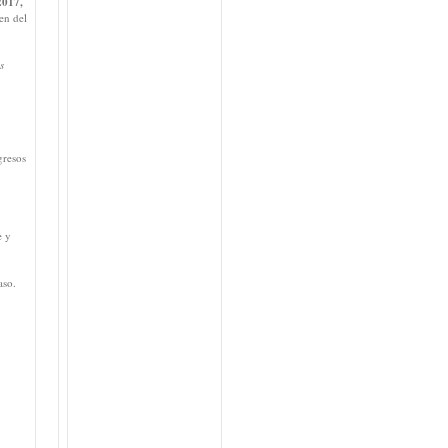
017,
den del
s
gresos
e y
aso.