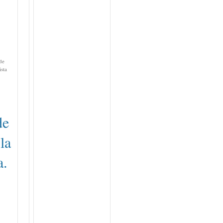
de
ista
de
la
a.