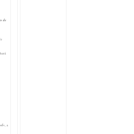
to de
fe
 hará
pel
«, a