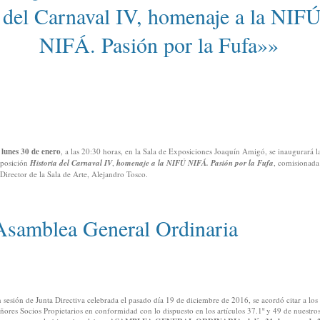
del Carnaval IV, homenaje a la NIFÚ
NIFÁ. Pasión por la Fufa»»
l
lunes 30 de enero
, a las 20:30 horas, en la Sala de Exposiciones Joaquín Amigó, se inaugurará l
posición
Historia del Carnaval IV
,
homenaje a la NIFÚ NIFÁ. Pasión por la Fufa
, comisionada
 Director de la Sala de Arte, Alejandro Tosco.
Asamblea General Ordinaria
 sesión de Junta Directiva celebrada el pasado día 19 de diciembre de 2016, se acordó citar a los
ñores Socios Propietarios en conformidad con lo dispuesto en los artículos 37.1º y 49 de nuestro