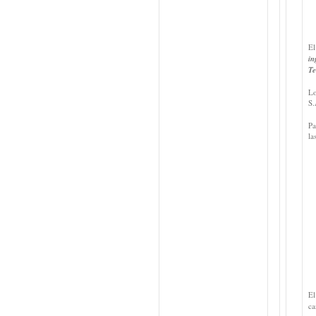
El
in
Te
Lo
S.
Pa
la
E
ca