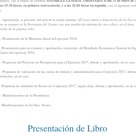
tatutos, con el objeto de celebrar
ASAMBLEA GENERAL ORDINARIA el día 31 de enero de 2
las 19.30 horas, en primera convocatoria,
y a las 20.00 horas en segunda
, con el siguiente or
a
.- Aprobación, si procede, del acta de la sesión anterior. (
El acta estará a disposición de los Socio
ra su examen en la Secretaría del Casino con una antelación mínima de cinco días y en el área
ivada de la página web
).
.- Presentación de la Memoria Anual del ejercicio 2016.
- Presentación para su examen y aprobación, si procede, del Resultado Económico General de In
Gastos del ejercicio 2016.
.- Propuesta del Proyecto de Presupuesto para el Ejercicio 2017, debate y aprobación, en su caso.
.- Propuesta de valoración de las cuotas de entrada y administración para el ejercicio 2017, debat
robación, en su caso.
- Propuesta de admisión de Socios en el ejercicio 2017, según clase, debate y aprobación, en su c
.- Manifestaciones de la Presidencia.
- Manifestaciones de los Sres. Socios.
Presentación de Libro