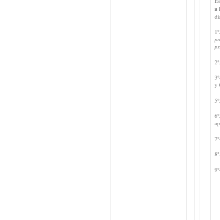
Es
a 
dí
1º
pa
pr
2º
3º
y 
5º
6º
ap
7º
8º
9º