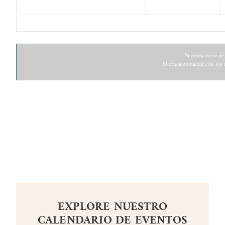
Si desea darse de
Si desea contactar con los
EXPLORE NUESTRO
CALENDARIO DE EVENTOS