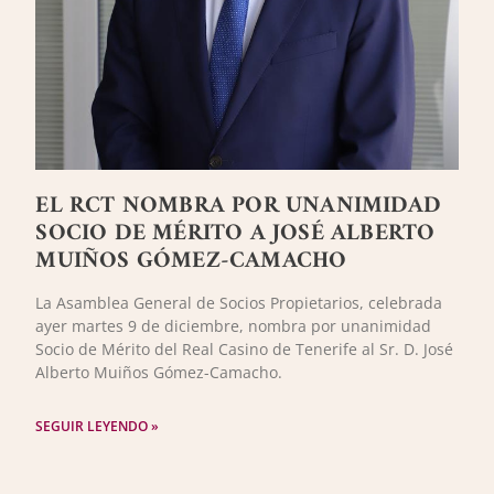
EL RCT NOMBRA POR UNANIMIDAD
SOCIO DE MÉRITO A JOSÉ ALBERTO
MUIÑOS GÓMEZ-CAMACHO
La Asamblea General de Socios Propietarios, celebrada
ayer martes 9 de diciembre, nombra por unanimidad
Socio de Mérito del Real Casino de Tenerife al Sr. D. José
Alberto Muiños Gómez-Camacho.
SEGUIR LEYENDO »