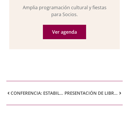
Amplia programación cultural y fiestas
para Socios.
Ver agenda
CONFERENCIA: ESTABILIDAD Y CAMBIO EN EL SISTEMA DE PARTIDOS CANARIO (1977-2019)
PRESENTACIÓN DE LIBRO: LOS NAVA-GRIMÓN. REFERENTES DE LA ILUSTRACIÓN EN CANARIAS. ORIGEN Y DESCENDENCIA