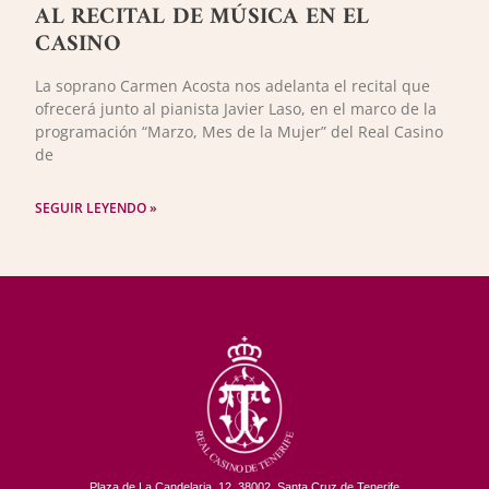
AL RECITAL DE MÚSICA EN EL
CASINO
La soprano Carmen Acosta nos adelanta el recital que
ofrecerá junto al pianista Javier Laso, en el marco de la
programación “Marzo, Mes de la Mujer” del Real Casino
de
SEGUIR LEYENDO »
Plaza de La Candelaria, 12. 38002, Santa Cruz de Tenerife