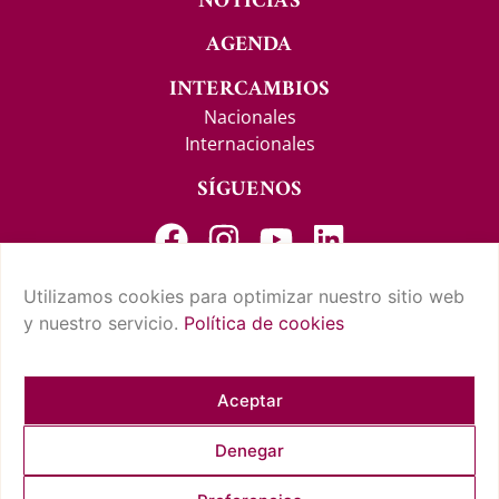
NOTICIAS
AGENDA
INTERCAMBIOS
Nacionales
Internacionales
SÍGUENOS
Utilizamos cookies para optimizar nuestro sitio web
y nuestro servicio.
Política de cookies
CONTACTO Y SUGERENCIAS
AVISO LEGAL
POLÍTICA DE PRIVACIDAD
CONDICIONES DE USO
POLÍTICA DE COOKIES
CUMPLIMIENTO NORMATIVO
Aceptar
Denegar
COPYRIGHT © 2026 REAL CASINO DE TENERIFE. TODOS LOS