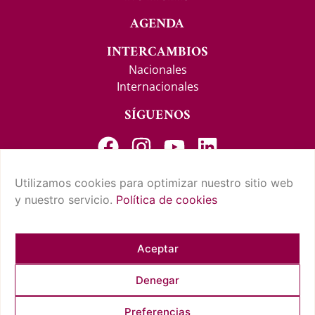
AGENDA
INTERCAMBIOS
Nacionales
Internacionales
SÍGUENOS
Utilizamos cookies para optimizar nuestro sitio web
y nuestro servicio.
Política de cookies
CONTACTO Y SUGERENCIAS
AVISO LEGAL
POLÍTICA DE PRIVACIDAD
CONDICIONES DE USO
POLÍTICA DE COOKIES
CUMPLIMIENTO NORMATIVO
Aceptar
Denegar
COPYRIGHT © 2026 REAL CASINO DE TENERIFE. TODOS LOS
Preferencias
DERECHOS RESERVADOS