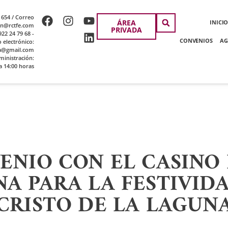
 654 / Correo
ÁREA
INICI
ion@rctfe.com
PRIVADA
22 24 79 68 -
CONVENIOS
AG
o electrónico:
a@gmail.com
ministración:
a 14:00 horas
ENIO CON EL CASINO 
A PARA LA FESTIVID
CRISTO DE LA LAGUN