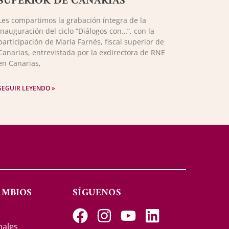
SUPERIOR DE CANARIAS
Les compartimos la grabación íntegra de la
inauguración del ciclo “Diálogos con…”, con la
participación de María Farnés, fiscal superior de
Canarias, entrevistada por la exdirectora de RNE
en Canarias,
SEGUIR LEYENDO »
AMBIOS
SÍGUENOS
s
nales