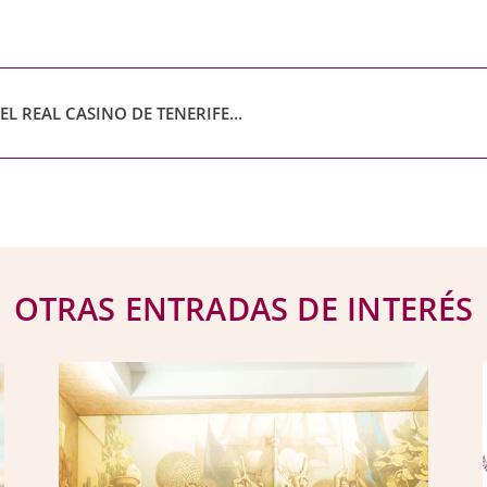
PRESENTACIÓN DEL LIBRO: «LA BIBLIOTECA DEL REAL CASINO DE TENERIFE. PARTE DE SU HISTORIA A TRAVÉS DE LAS ACTAS DE LA CENTENARIA ENTIDAD»
OTRAS ENTRADAS DE INTERÉS