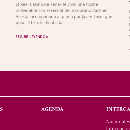
El Real Casino de Tenerife vivió una noche
inolvidable con el recital de la soprano Carmen
Acosta, acompañada al piano por Javier Laso, que
puso el broche final a la
SEGUIR LEYENDO »
S
AGENDA
INTERC
Nacionale
Internacio