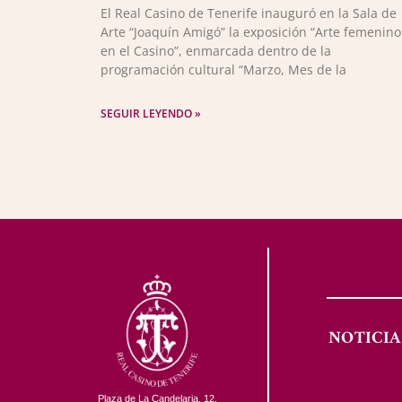
El Real Casino de Tenerife inauguró en la Sala de
Arte “Joaquín Amigó” la exposición “Arte femenino
en el Casino”, enmarcada dentro de la
programación cultural “Marzo, Mes de la
SEGUIR LEYENDO »
NOTICIA
Plaza de La Candelaria, 12.