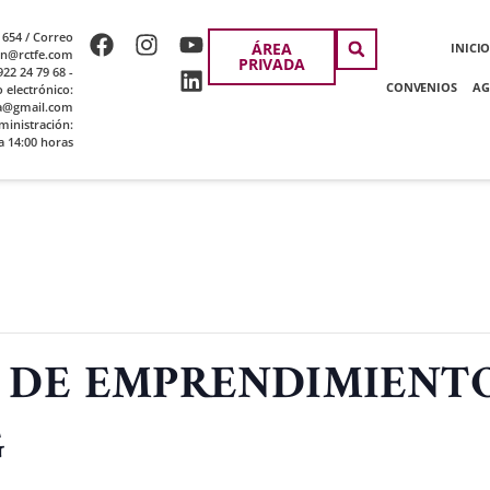
 654 / Correo
ÁREA
INICI
ion@rctfe.com
PRIVADA
22 24 79 68 -
CONVENIOS
AG
o electrónico:
a@gmail.com
ministración:
a 14:00 horas
 DE EMPRENDIMIENTO
G