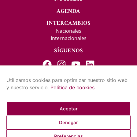
AGENDA
INTERCAMBIOS
Nacionales
Internacionales
SÍGUENOS
Utilizamos cookies para optimizar nuestro sitio web
y nuestro servicio.
Política de cookies
CONTACTO Y SUGERENCIAS
AVISO LEGAL
POLÍTICA DE PRIVACIDAD
CONDICIONES DE USO
POLÍTICA DE COOKIES
CUMPLIMIENTO NORMATIVO
Aceptar
Denegar
COPYRIGHT © 2026 REAL CASINO DE TENERIFE. TODOS LOS
Preferencias