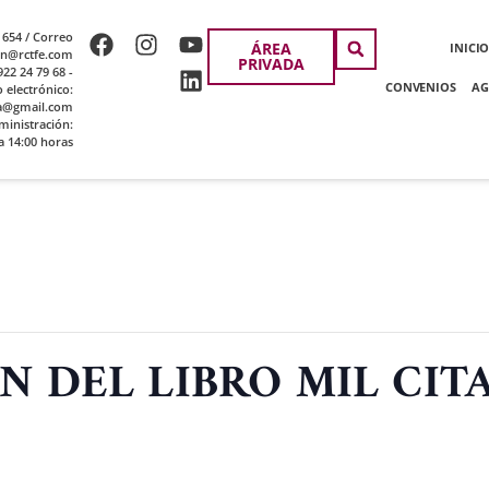
 654 / Correo
ÁREA
INICI
ion@rctfe.com
PRIVADA
22 24 79 68 -
CONVENIOS
AG
o electrónico:
a@gmail.com
ministración:
a 14:00 horas
N DEL LIBRO MIL CIT