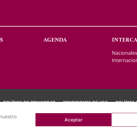
S
AGENDA
INTERC
Nacionale
Internacio
POLÍTICA DE PRIVACIDAD
CONDICIONES DE USO
POLÍTICA
 nuestro
Aceptar
IGHT © 2026 REAL CASINO DE TENERIFE. TODOS LOS DERECHOS RESE