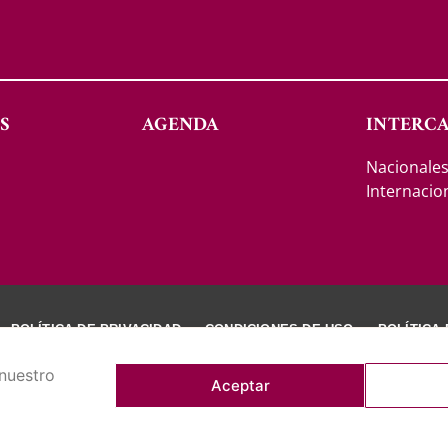
S
AGENDA
INTERC
Nacionale
Internacio
POLÍTICA DE PRIVACIDAD
CONDICIONES DE USO
POLÍTICA
 nuestro
Aceptar
IGHT © 2026 REAL CASINO DE TENERIFE. TODOS LOS DERECHOS RESE