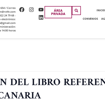
 654 / Correo
ÁREA
INICI
ion@rctfe.com
PRIVADA
22 24 79 68 -
CONVENIOS
AG
o electrónico:
a@gmail.com
ministración:
a 14:00 horas
N DEL LIBRO REFEREN
CANARIA