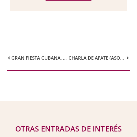
GRAN FIESTA CUBANA, APERTURA DE LA TERRAZA DE VERANO
CHARLA DE AFATE (ASOCIACIÓN DE FAMILIARES DE ENFERMOS DE ALZHEIMER DE TENERIFE)
OTRAS ENTRADAS DE INTERÉS