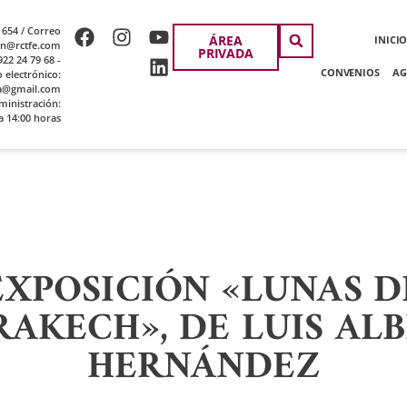
 654 / Correo
ÁREA
INICI
ion@rctfe.com
PRIVADA
22 24 79 68 -
CONVENIOS
AG
o electrónico:
a@gmail.com
ministración:
a 14:00 horas
EXPOSICIÓN «LUNAS D
AKECH», DE LUIS AL
HERNÁNDEZ