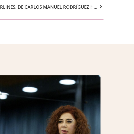
EXPOSICIÓN EL ZAGUÁN DE CARLINES, DE CARLOS MANUEL RODRÍGUEZ HERNÁNDEZ