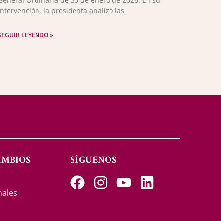
General Ordinaria de 30 de enero de 2026. En su
intervención, la presidenta analizó las
SEGUIR LEYENDO »
AMBIOS
SÍGUENOS
s
nales