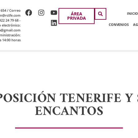
 654 / Correo
ÁREA
INICI
ion@rctfe.com
PRIVADA
22 24 79 68 -
CONVENIOS
AG
o electrónico:
a@gmail.com
ministración:
a 14:00 horas
POSICIÓN TENERIFE Y 
ENCANTOS