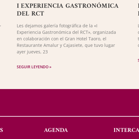
I EXPERIENCIA GASTRONÓMICA
DEL RCT
,
Les dejamos galería fotográfica de la «I
Experiencia Gastronómica del RCT», organizada
en colaboración con el Gran Hotel Taoro, el
Restaurante Amalur y Cajasiete, que tuvo lugar
ayer jueves, 23
SEGUIR LEYENDO »
S
AGENDA
INTERC