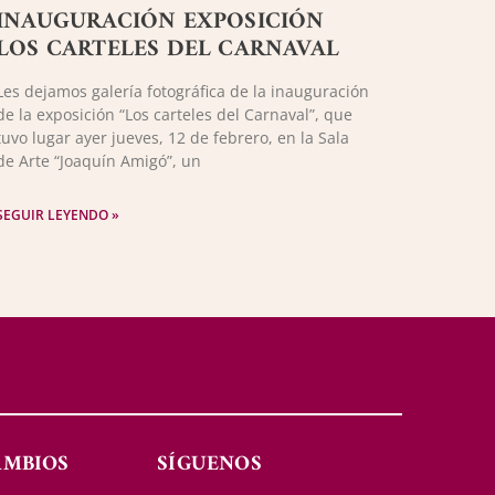
INAUGURACIÓN EXPOSICIÓN
LOS CARTELES DEL CARNAVAL
Les dejamos galería fotográfica de la inauguración
de la exposición “Los carteles del Carnaval”, que
tuvo lugar ayer jueves, 12 de febrero, en la Sala
de Arte “Joaquín Amigó”, un
SEGUIR LEYENDO »
AMBIOS
SÍGUENOS