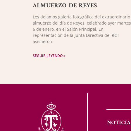
ALMUERZO DE REYES
Les dejamos galería fotográfica del extraordinario
almuerzo del día de Reyes, celebrado ayer martes
6 de enero, en el Salón Principal. En
representación de la Junta Directiva del RCT
asistieron
SEGUIR LEYENDO »
NOTICIA