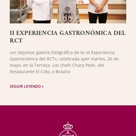
II EXPERIENCIA GASTRONÓMICA DEL
RCT
Les dejamos galería fotográfica de la «II Experiencia
Gastronómica del RCT», celebrada ayer martes, 26 de
mayo, en la Terraza. Los chefs Chary Peón, del
Restaurante El Coto, y Braulio
SEGUIR LEYENDO »