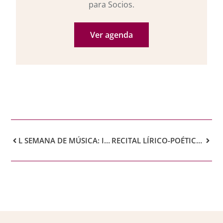
para Socios.
Ver agenda
L SEMANA DE MÚSICA: IL GRAN DÚO ITALIANO (MAURO TORTORELLI Y ÁNGELA MELUSO) Y PIER LUIGI BERNARD.
RECITAL LÍRICO-POÉTICO EN HONOR A SANTA CECILIA