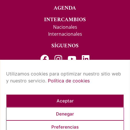
AGENDA
INTERCAMBIOS
Nacionales
Internacionales
SÍGUENOS
Utilizamos cookies para optimizar nuestro sitio web
y nuestro servicio.
Política de cookies
CONTACTO Y SUGERENCIAS
AVISO LEGAL
POLÍTICA DE PRIVACIDAD
CONDICIONES DE USO
POLÍTICA DE COOKIES
CUMPLIMIENTO NORMATIVO
Aceptar
Denegar
COPYRIGHT © 2026 REAL CASINO DE TENERIFE. TODOS LOS
Preferencias
DERECHOS RESERVADOS