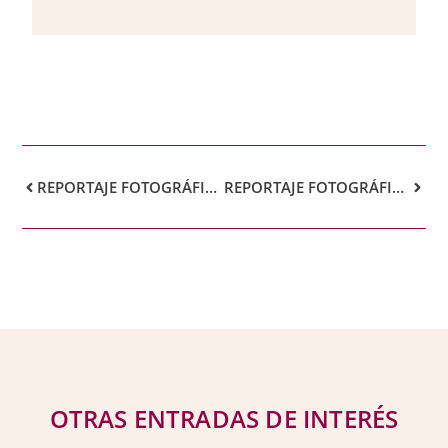
REPORTAJE FOTOGRÁFICO: INAUGURACIÓN DE LA EXPOSICIÓN «NÉSTOR, UN GRAN DESCONOCIDO»
REPORTAJE FOTOGRÁFICO: CONFERENCIA «NÉSTOR, UN GRAN DESCONOCIDO»
OTRAS ENTRADAS DE INTERÉS