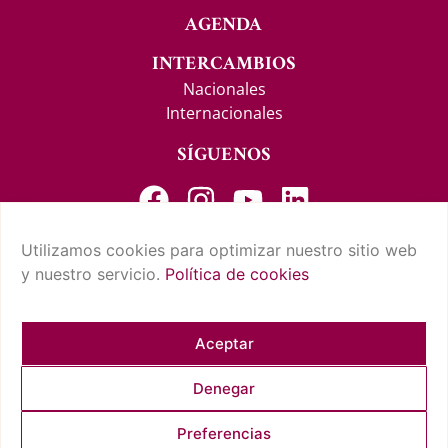
AGENDA
INTERCAMBIOS
Nacionales
Internacionales
SÍGUENOS
Utilizamos cookies para optimizar nuestro sitio web
y nuestro servicio.
Política de cookies
CONTACTO Y SUGERENCIAS
AVISO LEGAL
POLÍTICA DE PRIVACIDAD
CONDICIONES DE USO
POLÍTICA DE COOKIES
CUMPLIMIENTO NORMATIVO
Aceptar
Denegar
COPYRIGHT © 2026 REAL CASINO DE TENERIFE. TODOS LOS
Preferencias
DERECHOS RESERVADOS