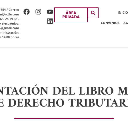
 654 / Correo
ÁREA
INICI
ion@rctfe.com
PRIVADA
22 24 79 68 -
CONVENIOS
AG
o electrónico:
a@gmail.com
ministración:
a 14:00 horas
NTACIÓN DEL LIBRO 
E DERECHO TRIBUTAR