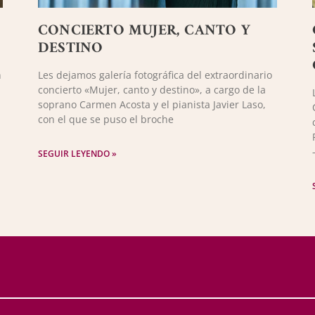
CONCIERTO MUJER, CANTO Y
DESTINO
n
Les dejamos galería fotográfica del extraordinario
concierto «Mujer, canto y destino», a cargo de la
soprano Carmen Acosta y el pianista Javier Laso,
con el que se puso el broche
SEGUIR LEYENDO »