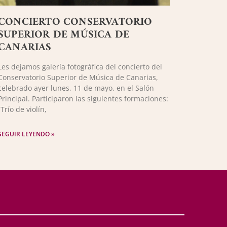
CONCIERTO CONSERVATORIO
SUPERIOR DE MÚSICA DE
CANARIAS
Les dejamos galería fotográfica del concierto del
Conservatorio Superior de Música de Canarias,
celebrado ayer lunes, 11 de mayo, en el Salón
Principal. Participaron las siguientes formaciones:
-Trío de violín,
SEGUIR LEYENDO »