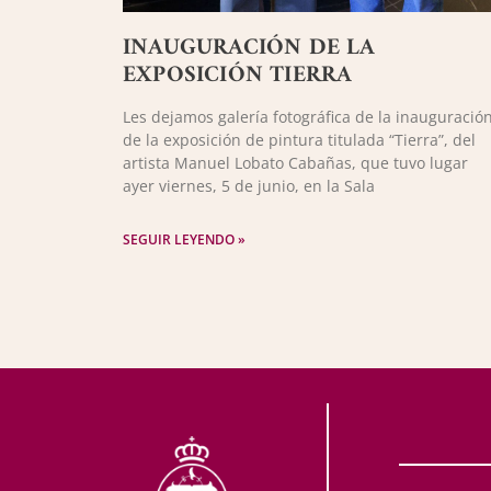
INAUGURACIÓN DE LA
EXPOSICIÓN TIERRA
Les dejamos galería fotográfica de la inauguració
de la exposición de pintura titulada “Tierra”, del
artista Manuel Lobato Cabañas, que tuvo lugar
ayer viernes, 5 de junio, en la Sala
SEGUIR LEYENDO »