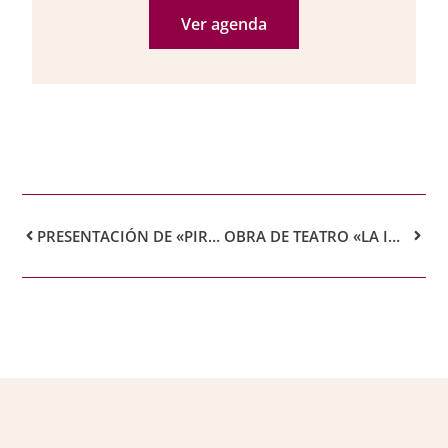
Ver agenda
PRESENTACIÓN DE «PIRÁMIDES DE AIRE»
OBRA DE TEATRO «LA INCREÍBLE HISTORIA DEL SEÑOR POMPADOUR Y EL CIRCO DE LA ALEGRÍA»