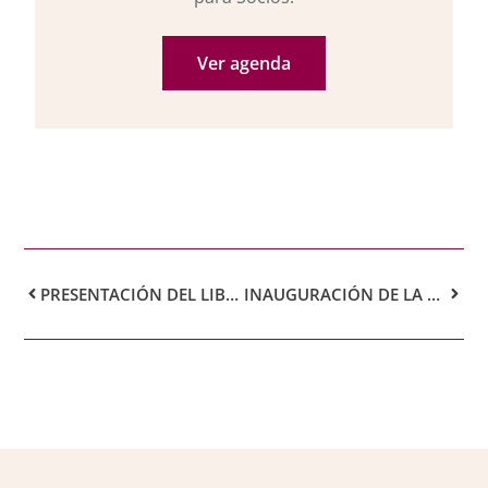
Ver agenda
PRESENTACIÓN DEL LIBRO «1922. ES MÁS QUE FÚTBOL»
INAUGURACIÓN DE LA EXPOSICIÓN DEL ARTISTA Y ARQUITECTO FELIPE HODGSON