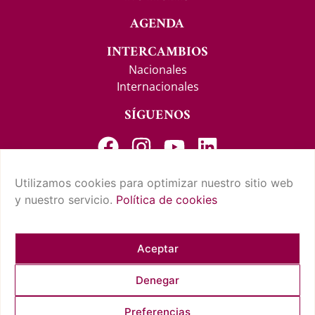
AGENDA
INTERCAMBIOS
Nacionales
Internacionales
SÍGUENOS
Utilizamos cookies para optimizar nuestro sitio web
y nuestro servicio.
Política de cookies
CONTACTO Y SUGERENCIAS
AVISO LEGAL
POLÍTICA DE PRIVACIDAD
CONDICIONES DE USO
POLÍTICA DE COOKIES
CUMPLIMIENTO NORMATIVO
Aceptar
Denegar
COPYRIGHT © 2026 REAL CASINO DE TENERIFE. TODOS LOS
Preferencias
DERECHOS RESERVADOS