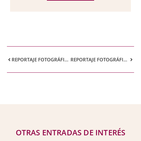
REPORTAJE FOTOGRÁFICO «MAURITANIA, EL VECINO DESCONOCIDO»
REPORTAJE FOTOGRÁFICO «EXPOSICIÓN DE LA POLICÍA»
OTRAS ENTRADAS DE INTERÉS