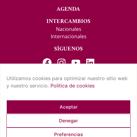
AGENDA
INTERCAMBIOS
Nacionales
Internacionales
SÍGUENOS
Utilizamos cookies para optimizar nuestro sitio web
y nuestro servicio.
Política de cookies
CONTACTO Y SUGERENCIAS
AVISO LEGAL
POLÍTICA DE PRIVACIDAD
CONDICIONES DE USO
POLÍTICA DE COOKIES
CUMPLIMIENTO NORMATIVO
Aceptar
Denegar
COPYRIGHT © 2026 REAL CASINO DE TENERIFE. TODOS LOS
Preferencias
DERECHOS RESERVADOS