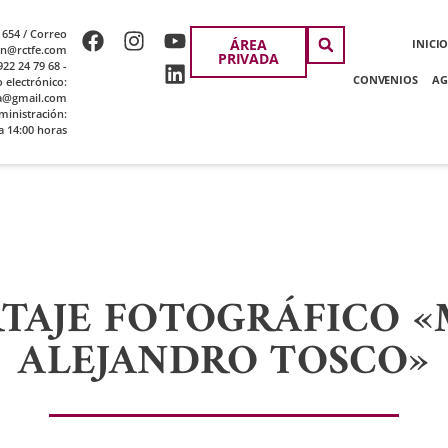
 654 / Correo
ÁREA
INICI
ion@rctfe.com
PRIVADA
22 24 79 68 -
CONVENIOS
AG
o electrónico:
a@gmail.com
ministración:
a 14:00 horas
TAJE FOTOGRÁFICO 
ALEJANDRO TOSCO»