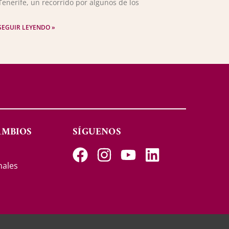
Tenerife, un recorrido por algunos de los
SEGUIR LEYENDO »
AMBIOS
SÍGUENOS
s
nales