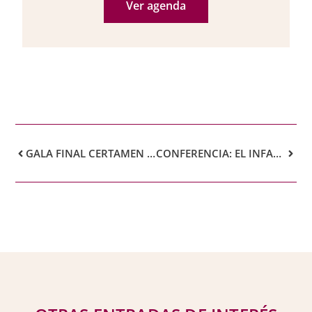
Ver agenda
GALA FINAL CERTAMEN DE BELLEZA MRS +30 TENERIFE ISLAND
CONFERENCIA: EL INFANTE D. ENRIQUE DE BORBÓN Y SU DESTIERRO EN TENERIFE