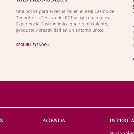
Una noche para el recuerdo en el Real Casino de
Tenerife. La Terraza del RCT acogió una nueva
Experiencia Gastronómica que reunió talento,
producto y creatividad en un entorno único.
l
SEGUIR LEYENDO »
S
AGENDA
INTERC
Nacionale