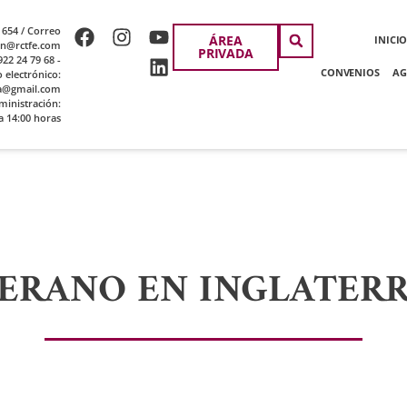
 654 / Correo
ÁREA
INICI
ion@rctfe.com
PRIVADA
22 24 79 68 -
CONVENIOS
AG
o electrónico:
a@gmail.com
ministración:
a 14:00 horas
ERANO EN INGLATER