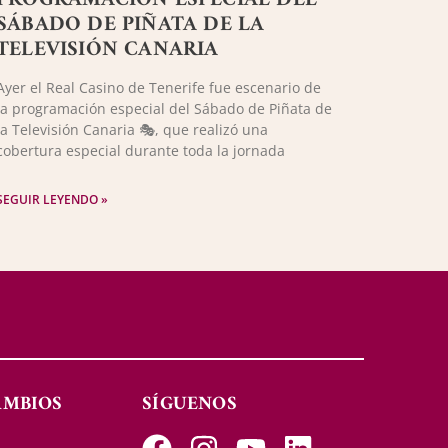
SÁBADO DE PIÑATA DE LA
TELEVISIÓN CANARIA
Ayer el Real Casino de Tenerife fue escenario de
la programación especial del Sábado de Piñata de
la Televisión Canaria 🎭, que realizó una
cobertura especial durante toda la jornada
SEGUIR LEYENDO »
AMBIOS
SÍGUENOS
s