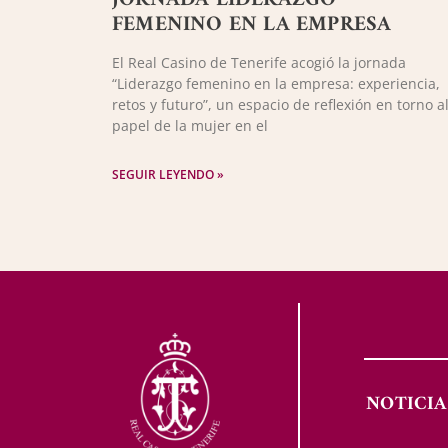
FEMENINO EN LA EMPRESA
El Real Casino de Tenerife acogió la jornada
“Liderazgo femenino en la empresa: experiencia,
retos y futuro”, un espacio de reflexión en torno a
papel de la mujer en el
SEGUIR LEYENDO »
NOTICIA