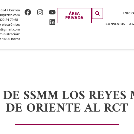
 654 / Correo
ÁREA
INICI
ion@rctfe.com
PRIVADA
22 24 79 68 -
CONVENIOS
AG
o electrónico:
a@gmail.com
ministración:
a 14:00 horas
A DE SSMM LOS REYES
DE ORIENTE AL RCT