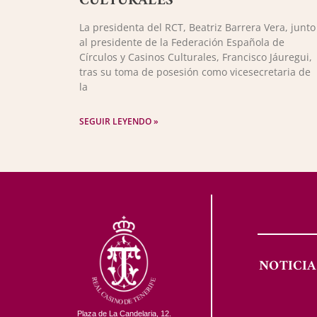
CULTURALES
La presidenta del RCT, Beatriz Barrera Vera, junto
al presidente de la Federación Española de
Círculos y Casinos Culturales, Francisco Jáuregui,
tras su toma de posesión como vicesecretaria de
la
SEGUIR LEYENDO »
NOTICIA
Plaza de La Candelaria, 12.