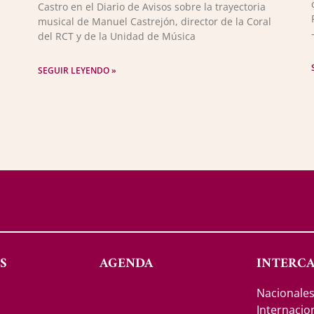
Castro en el Diario de Avisos sobre la trayectoria
musical de Manuel Castrejón, director de la Coral
del RCT y de la Unidad de Música
SEGUIR LEYENDO »
S
AGENDA
INTERC
Nacionale
Internacio