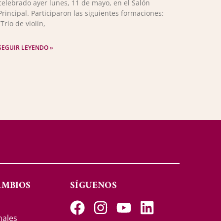
celebrado ayer lunes, 11 de mayo, en el Salón
Principal. Participaron las siguientes formaciones:
-Trío de violín,
SEGUIR LEYENDO »
AMBIOS
SÍGUENOS
s
nales