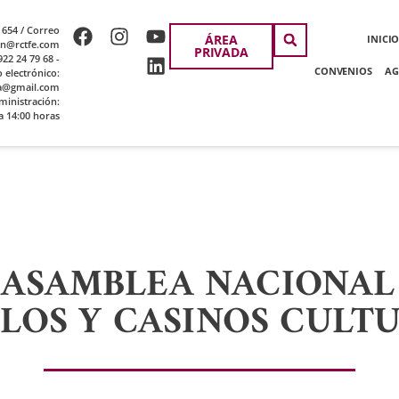
 654 / Correo
ÁREA
INICI
ion@rctfe.com
PRIVADA
22 24 79 68 -
CONVENIOS
AG
o electrónico:
a@gmail.com
ministración:
a 14:00 horas
 ASAMBLEA NACIONAL
LOS Y CASINOS CULT