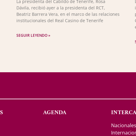
La presidenta del Cabildo de Tenerife, Rosa
Dávila, recibió ayer a la presidenta del RCT,
Beatriz Barrera Vera, en el marco de las relaciones
institucionales del Real Casino de Tenerife
SEGUIR LEYENDO »
S
AGENDA
INTERC
Nacionale
Internacio