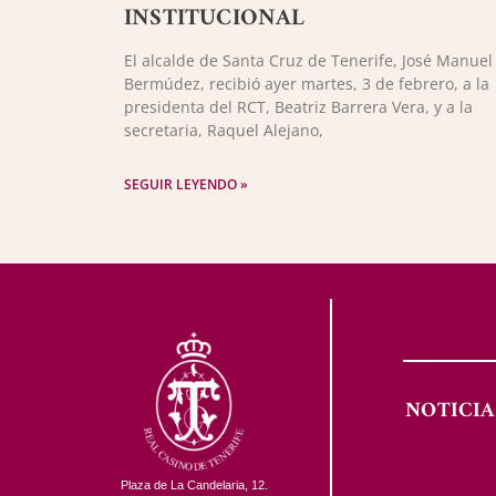
INSTITUCIONAL
El alcalde de Santa Cruz de Tenerife, José Manuel
Bermúdez, recibió ayer martes, 3 de febrero, a la
presidenta del RCT, Beatriz Barrera Vera, y a la
secretaria, Raquel Alejano,
SEGUIR LEYENDO »
NOTICIA
Plaza de La Candelaria, 12.