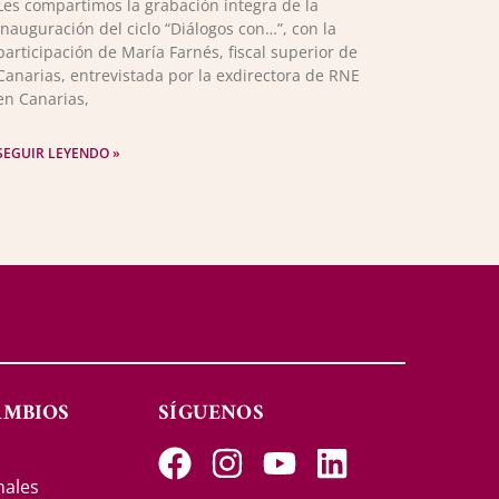
Les compartimos la grabación íntegra de la
inauguración del ciclo “Diálogos con…”, con la
participación de María Farnés, fiscal superior de
Canarias, entrevistada por la exdirectora de RNE
en Canarias,
SEGUIR LEYENDO »
AMBIOS
SÍGUENOS
s
nales