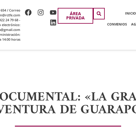
 654 / Correo
ÁREA
INICI
ion@rctfe.com
PRIVADA
22 24 79 68 -
CONVENIOS
AG
o electrónico:
a@gmail.com
ministración:
a 14:00 horas
OCUMENTAL: «LA GR
VENTURA DE GUARAP