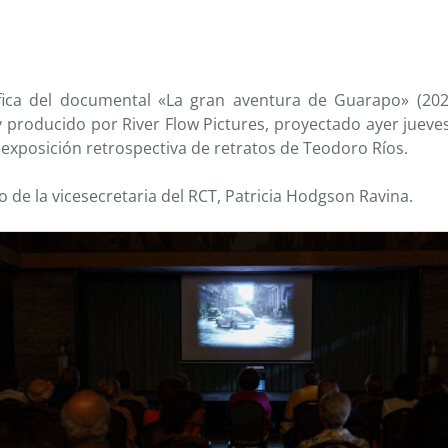
fica del documental «La gran aventura de Guarapo» (2020
y producido por River Flow Pictures, proyectado ayer jueves
a exposición retrospectiva de retratos de Teodoro Ríos.
o de la vicesecretaria del RCT, Patricia Hodgson Ravina.