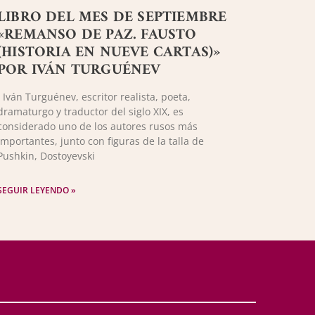
LIBRO DEL MES DE SEPTIEMBRE
«REMANSO DE PAZ. FAUSTO
(HISTORIA EN NUEVE CARTAS)»
POR IVÁN TURGUÉNEV
Iván Turguénev, escritor realista, poeta,
dramaturgo y traductor del siglo XIX, es
considerado uno de los autores rusos más
importantes, junto con figuras de la talla de
Pushkin, Dostoyevski
SEGUIR LEYENDO »