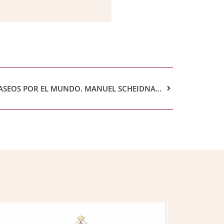
LIBRO DEL MES DE FEBRERO. PASEOS POR EL MUNDO. MANUEL SCHEIDNAGEL