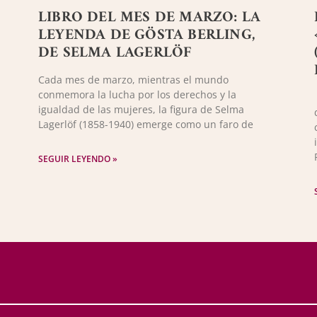
LIBRO DEL MES DE MARZO: LA
LEYENDA DE GÖSTA BERLING,
DE SELMA LAGERLÖF
Cada mes de marzo, mientras el mundo
conmemora la lucha por los derechos y la
igualdad de las mujeres, la figura de Selma
Lagerlöf (1858-1940) emerge como un faro de
SEGUIR LEYENDO »