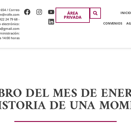
 654 / Correo
ÁREA
INICI
ion@rctfe.com
PRIVADA
22 24 79 68 -
CONVENIOS
AG
o electrónico:
a@gmail.com
ministración:
a 14:00 horas
BRO DEL MES DE ENE
ISTORIA DE UNA MOM