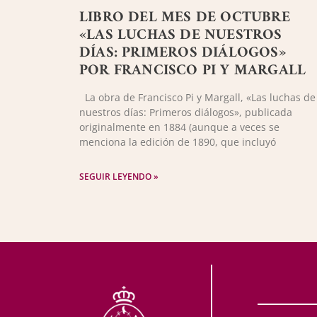
LIBRO DEL MES DE OCTUBRE
«LAS LUCHAS DE NUESTROS
DÍAS: PRIMEROS DIÁLOGOS»
POR FRANCISCO PI Y MARGALL
La obra de Francisco Pi y Margall, «Las luchas de
nuestros días: Primeros diálogos», publicada
originalmente en 1884 (aunque a veces se
menciona la edición de 1890, que incluyó
SEGUIR LEYENDO »