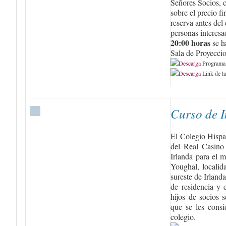
Señores Socios, 
sobre el precio f
reserva antes del 
personas interesa
20:00 horas
se h
Sala de Proyecci
Programa 
Link de l
Curso de I
El Colegio Hispan
del Real Casino
Irlanda para el m
Youghal, localid
sureste de Irland
de residencia y 
hijos de socios 
que se les cons
colegio.