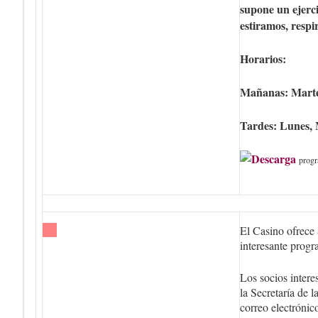
supone un ejerci
estiramos, respi
Horarios:
Mañanas: Martes
Tardes: Lunes, 
progr
El Casino ofrece 
interesante progr
Los socios intere
la Secretaría de 
correo electrónic