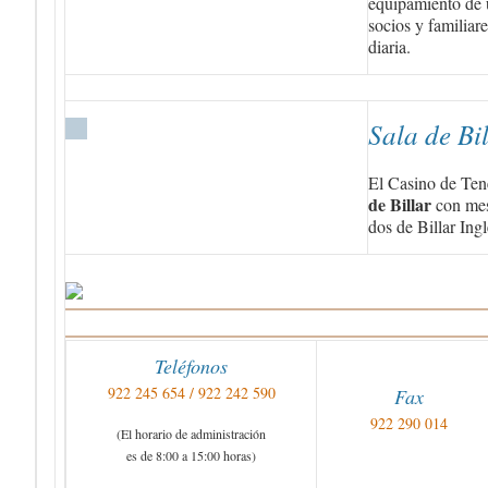
equipamiento de 
socios y familiar
diaria.
Sala de Bi
El Casino de Ten
de Billar
con mes
dos de Billar Ingl
Teléfonos
922 245 654 / 922 242 590
Fax
922 290 014
(El horario de administración
es de 8:00 a 15:00 horas)