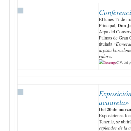
Conferenc
El lunes 17 de ma
Don Jo
Principal,
Arpa del Conserv
Palmas de Gran C
titulada «
Esmeral
arpista barcelon
valor
«.
C.V. del p
Exposición
acuarela»
Del 20 de marzo 
Exposiciones Joa
Tenerife, se abrir
esplendor de la 