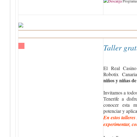
Programa 
Taller gr
El Real Casino
Robotix Canari
niños y niñas de
Invitamos a todos
Tenerife a disfr
conocer esta m
potenciar y aplica
En estos tallere
experimentar, con