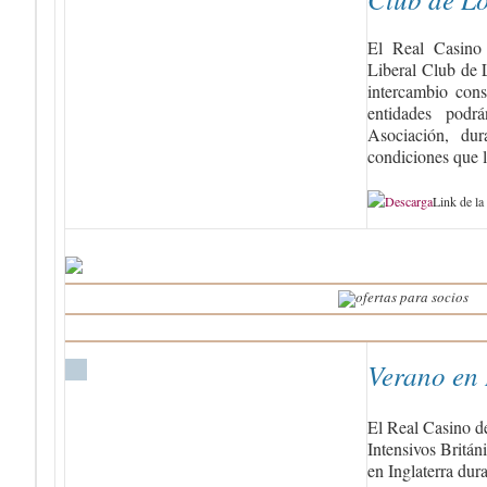
El Real Casino 
Liberal Club de 
intercambio con
entidades podrá
Asociación, du
condiciones que lo
Link de la
Verano en 
El Real Casino d
Intensivos Británi
en Inglaterra dura