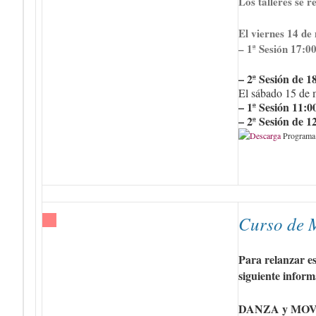
Los talleres se r
El viernes 14 de
– 1ª Sesión 17:00
– 2ª Sesión de 1
El sábado 15 de 
– 1ª Sesión 11:0
– 2ª Sesión de 1
Programa 
Curso de 
Para relanzar es
siguiente inform
DANZA y MOVI