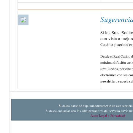
Sugerenci
Si los Sres. Soci
con vista a mejora
Casino pueden en
Desde el Real Casino 
máxima difusión entr
Sres. Socios, por este 
electrónico con los c
newsletter
, a nuestra 
Si desea darse de baja inmediatamente de este servici
Si desea contactar con los administradores del servicio envíe u
Aviso Legal y Privacidad