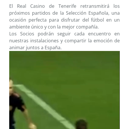
El Real Casino de Tenerife retransmitirá los
próximos partidos de la Selección Española, una
ocasión perfecta para disfrutar del fútbol en un
ambiente único y con la mejor compañía.
Los Socios podrán seguir cada encuentro en
nuestras instalaciones y compartir la emoción de
animar juntos a España.
Reproductor
de
vídeo