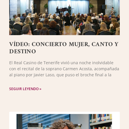
VÍDEO: CONCIERTO MUJER, CANTO Y
DESTINO
El Real Casino de Tenerife vivió una noche inolvidable
con el recital de la soprano Carmen Acosta, acompañada
al piano por Javier Laso, que puso el broche final a la
SEGUIR LEYENDO »