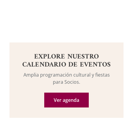
EXPLORE NUESTRO
CALENDARIO DE EVENTOS
Amplia programación cultural y fiestas
para Socios.
Ver agenda