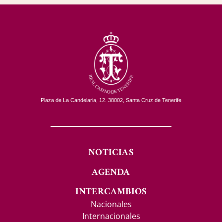
Plaza de La Candelaria, 12. 38002, Santa Cruz de Tenerife
NOTICIAS
AGENDA
INTERCAMBIOS
Nacionales
Internacionales