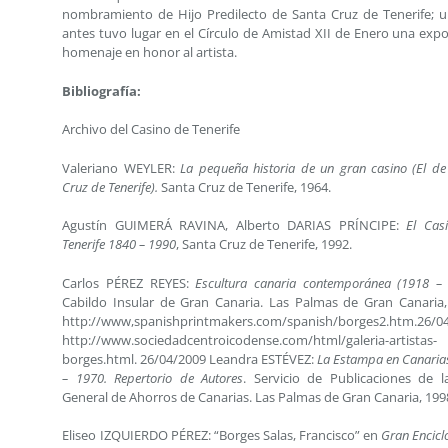
nombramiento de Hijo Predilecto de Santa Cruz de Tenerife; 
antes tuvo lugar en el Círculo de Amistad XII de Enero una expo
homenaje en honor al artista.
Bibliografía:
Archivo del Casino de Tenerife
Valeriano WEYLER:
La pequeña historia de un gran casino (El de
Cruz de Tenerife).
Santa Cruz de Tenerife, 1964.
Agustín GUIMERÁ RAVINA, Alberto DARIAS PRÍNCIPE:
El Cas
Tenerife 1840 – 1990
, Santa Cruz de Tenerife, 1992.
Carlos PÉREZ REYES:
Escultura canaria contemporánea (1918 –
Cabildo Insular de Gran Canaria. Las Palmas de Gran Canaria,
http://www,spanishprintmakers.com/spanish/borges2.htm.26/0
http://www.sociedadcentroicodense.com/html/galeria-artistas-
borges.html. 26/04/2009 Leandra ESTÉVEZ:
La Estampa en Canaria
– 1970. Repertorio de Autores
. Servicio de Publicaciones de l
General de Ahorros de Canarias. Las Palmas de Gran Canaria, 199
Eliseo IZQUIERDO PÉREZ: “Borges Salas, Francisco” en
Gran Encicl