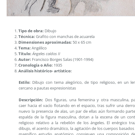
Tipo de obra:
Dibujo
Técnica:
Grafito con manchas de acuarela
Dimensiones aproximadas:
50 x 65 cm
Tema:
Angélico
Título:
Ángeles caídos II
Autor:
Francisco Borges Salas (1901-1994)
Cronología o Año:
1935
Análisis histórico- artístico:
Estilo:
Dibujo con tema alegórico, de tipo religioso, en un le
cercano a pautas expresionistas
Descripción:
Dos figuras, una femenina y otra masculina, p
caer hacia el vacío flotando en el espacio, tras sufrir una derro
nuevo la presencia de alas, un par de ellas aún formando parte
espalda de la figura masculina, dotan a la escena de un con
religioso relativo a la rebelión de los ángeles. El enérgico tra
dibujo, el acento dramático, la agitación de los cuerpos basados
magnífico estudio anatómico, consiguen una composición d