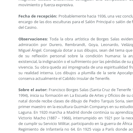
movimiento y fuerza expresiva.
Fecha de recepción:
Probablemente hacia 1936, una vez conclu
encargo de las dos esculturas para el Salón Principal o salón de 
del Casino.
Observaciones:
Toda la obra artística de Borges Salas eviden
admiración por Durero, Rembrandt, Goya, Leonardo, Veláz
Miguel Ángel. Conseguía dotar a sus dibujos, sean del tema que 
de su reflexión personal sobre la condición humana: la an
existencial, la indignación o el sufrimiento por las pérdidas de su
vivencia. Su obra queda así impregnada de una espiritualidad fr
su realidad interna. Los dibujos a plumilla de la serie Apocalips
conserva actualmente el Cabildo Insular de Tenerife.
Sobre el autor:
Francisco Borges Salas (Santa Cruz de Tenerife 
1994), inicia su formación en La Escuela de Artes y Oficios de su
natal donde recibe clases de dibujo de Pedro Tarquis Soria, sie
primer maestro en la escultura Guzmán Companys en su estudio
Laguna. En 1920 marcha a Madrid donde continúa su aprendiza
Victorio Macho (1887 – 1966), interrumpido en 1921 por la nec
de cumplir su Servicio Militar, participando en la guerra de África
Regimiento de Infantería no 64. En 1925 viaja a París donde ac