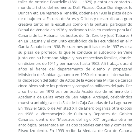
taller de Antoine Bourdelle (1861 – 1929) y entra en contacto 
mundo artístico del momento: Dalí, Picasso, Óscar Domínguez, I
Duncan etc. De regreso a Tenerife, obtiene en 1930 la plaza de pr
de dibujo en la Escuela de Artes y Oficios y desarrolla una gran
creativa tanto en la escultura como en la pintura, participando
Bienal de Venecia en 1936 y realizando talla en madera para la 
Canaria de La Habana, los bustos del Dr. Zerolo y José Tabares B
en La Laguna y el conjunto escultórico de la Fecundidad en el 
García Sanabria en 1938. Por razones políticas desde 1937 es ces
su plaza de profesor, lo que le conduce al autoexilio en Vene
junto con su hermano Miguel y sus respectivas familias, donde 
en diciembre de 1941 y permanece hasta 1962. Allí trabaja durant
años al frente del departamento de diseño y propagand
Ministerio de Sanidad, ganando en 1950 el concurso internaciona
la decoración del Salón de Actos de la Academia Militar de Caraca
cinco óleos sobre los próceres y campañas militares del país. De 
a su tierra, en 1972 es nombrado Académico de número de l
Academia de Bellas Artes de San Miguel Arcángel, celebrándo
muestra antológica en la Sala de la Caja Canarias de La Laguna en
En 1983 el Círculo de Amistad XII de Enero organiza otra exposi
en 1988 la Viceconsejería de Cultura y Deportes del Gobie
Canarias, dentro de “Maestros del siglo XX” organiza otra m
antológica, presentada en las dos capitales canarias y comisaria
Eliseo Izquierdo. En 1993 recibe la Medalla de Oro de Canaria